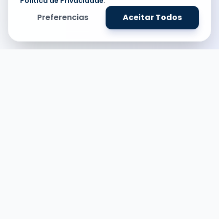
Politica de Privacidade
.
Preferencias
Aceitar Todos
Sobre o Curso
Transforme sua
carreira em
Administração
O curso de Administração da Faculdade FDG
prepara você, para ser um profissional com