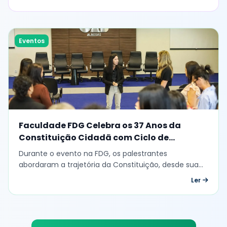
Ler
com o Regimento Interno da FDG.
Eventos
Faculdade FDG Celebra os 37 Anos da
Constituição Cidadã com Ciclo de
Palestras
Durante o evento na FDG, os palestrantes
abordaram a trajetória da Constituição, desde sua
elaboração até os desafios atuais.
Ler