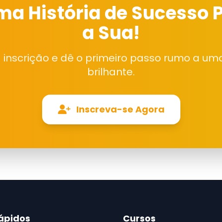
ma História de Sucesso 
a Sua!
 inscrição e dê o primeiro passo rumo a uma
brilhante.
Inscreva-se Agora
Rápidos
Cursos