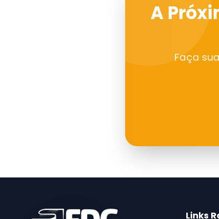
A Próxi
Faça sua
Links 