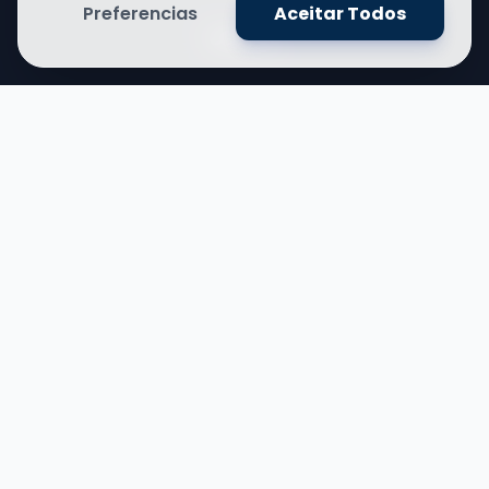
Preferencias
Aceitar Todos
Cursos
Administração
Direito
Ciências Contábeis
Ver todos os cursos
Contato
R. Roberto Simonsen, s/n
Gruta, Maceió-AL
(Colégio de Saint Germain)