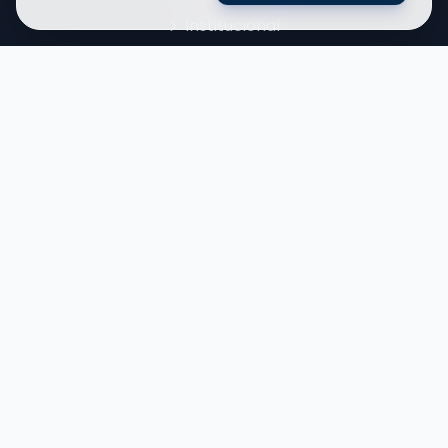
Institucional
Notícias
Depoimentos
Contato
Cursos
Administração
Direito
Ciências Contábeis
Ver todos os cursos
Contato